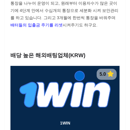
통장을 나누어 운영이 되고, 원래부터 이용자수가 많은 곳이
기에 4단계 안에서 수십개의 통장으로 세분화 시켜 보안관리
를 하고 있습니다. 그리고 3개월에 한번씩 통장을 바꿔주며
배터들의 입출금 주기를 리셋
시켜주기도 하구요.
배당 높은 해외배팅업체(KRW)
5.0
1WIN