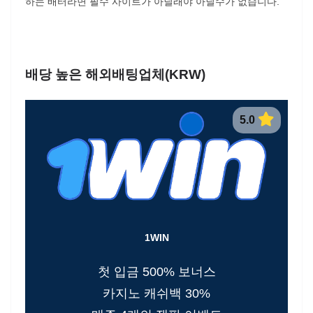
하는 배터라면 필수 사이트가 아닐래야 아닐수가 없습니다.
배당 높은 해외배팅업체(KRW)
5.0
1WIN
첫 입금 500% 보너스
카지노 캐쉬백 30%