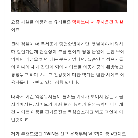
요즘 사설을 이용하는 유저들은
먹튀보다 더 무서운건 경찰
이죠.
원래 경찰이 더 무서운게 당연한법이지만, 옛날이야 배팅하
다 걸린다는게 현실성이 조금 떨어져 당장 눈앞에 돈만 보여
먹튀만 걱정을 하면 되는 분위기였다면, 요즘엔 악성유저들
이 하나의 대거 집단이 되어 사이트들 이곳저곳에 훼방놓고
통장묶고 하다보니 그 진상짓에 대한 댓가는 엄한 사이트 이
용자들이 다 받고 있는 상황 입니다.
따라서 이런 악성유저들이 줄어들 기세가 보이지 않는 지금
시기에서는, 사이트의 계좌 분산 능력과 운영능력이 배터게
겐 사이트 이용을 판가름짓는 핵심요소라고 봐도 과언이 아
닌것이죠.
제가 추천드렸던
1WIN
은 신규 유저부터 VIP까지 총 4단계로