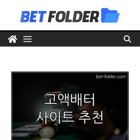
콘
텐
츠
로
건
너
뛰
기