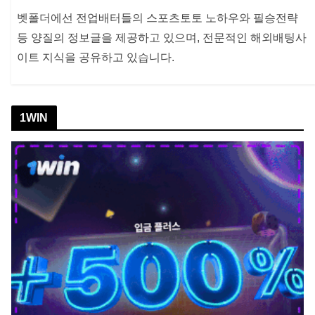
벳폴더에선 전업배터들의 스포츠토토 노하우와 필승전략
등 양질의 정보글을 제공하고 있으며, 전문적인 해외배팅사
이트 지식을 공유하고 있습니다.
1WIN