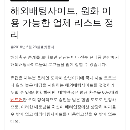
해외배팅사이트, 원화 이
용 가능한 업체 리스트 정
리
2018년 6월 28일
벳폴더
해외축구 중계를 보다보면 전광판이나 선수 유니폼 중앙에서
해외배팅사이트들의 로고들을 쉽게 접할 수 있습니다.
유럽은 대부분 온라인 도박이 합법이기에 국내 사설 토토보
다 훨씬 높은 배당을 지원하는 해외배팅사이트를 떳떳하게
누릴 수 있습니다.
하지만
대한민국은 평균 환수율 60%대의
베트맨
만 오직 정식적으로 승인을 받은 합법 토토로 인정하
므로, 이러한 내로남불 처신이 배터입장에선 상당히 띠꺼울
수 밖에 없고 해외배팅사이트를 이용하고싶을 수 밖에 없는
데요.