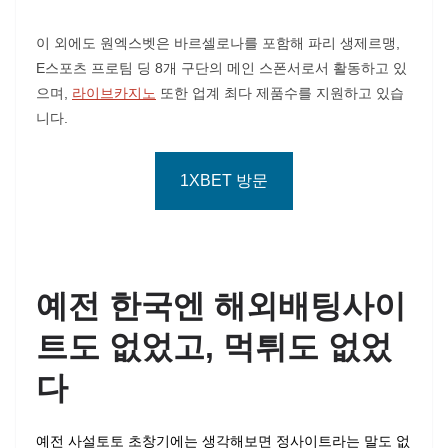
이 외에도 원엑스벳은 바르셀로나를 포함해 파리 생제르맹,
E스포츠 프로팀 딩 8개 구단의 메인 스폰서로서 활동하고 있
으며,
라이브카지노
또한 업계 최다 제품수를 지원하고 있습
니다.
1XBET 방문
예전 한국엔 해외배팅사이
트도 없었고, 먹튀도 없었
다
예전 사설토토 초창기에는 생각해보면 정사이트라는 말도 없