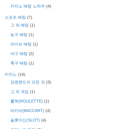
카지노 배팅 노하우
(4)
스포츠 배팅
(7)
그 외 배팅
(1)
농구 배팅
(1)
라이브 배팅
(1)
야구 배팅
(2)
축구 배팅
(1)
카지노
(14)
강원랜드의 모든 것
(3)
그 외 게임
(1)
룰렛(ROULETTE)
(1)
바카라(BACCART)
(4)
슬롯머신(SLOT)
(4)