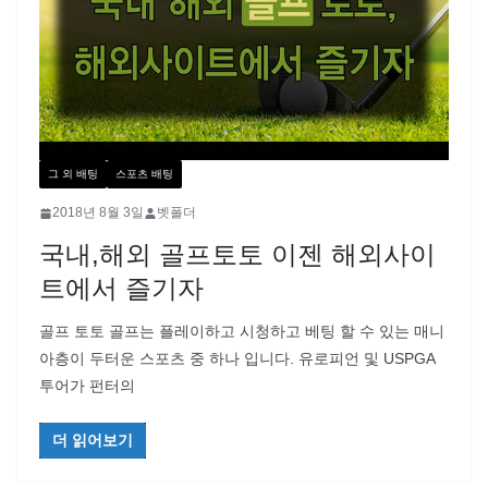
그 외 배팅
스포츠 배팅
2018년 8월 3일
벳폴더
국내,해외 골프토토 이젠 해외사이
트에서 즐기자
골프 토토 골프는 플레이하고 시청하고 베팅 할 수 있는 매니
아층이 두터운 스포츠 중 하나 입니다. 유로피언 및 USPGA
투어가 펀터의
더 읽어보기