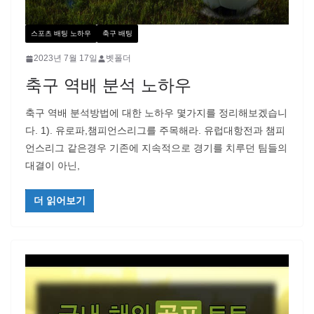
스포츠 배팅 노하우
축구 배팅
2023년 7월 17일
벳폴더
축구 역배 분석 노하우
축구 역배 분석방법에 대한 노하우 몇가지를 정리해보겠습니
다. 1). 유로파,챔피언스리그를 주목해라. 유럽대항전과 챔피
언스리그 같은경우 기존에 지속적으로 경기를 치루던 팀들의
대결이 아닌,
더 읽어보기