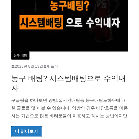
농구 배팅
2023년 8월 13일
벳폴더
농구 배팅? 시스템배팅으로 수익내
자
구글링을 하다보면 양방,실시간배팅등 농구배팅노하우에 대
한 글들을 많이 볼 수 있습니다. 양방의 경우 배당흐름을 이용
하는 기법으로 많은 배터분들이 이용하고 계시는 방법이지만
더 읽어보기