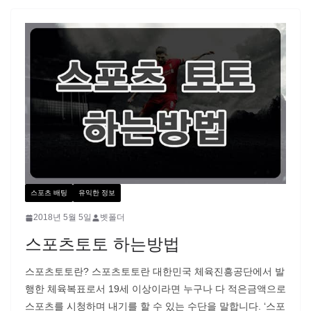
스포츠 배팅
유익한 정보
2018년 5월 5일
벳폴더
스포츠토토 하는방법
스포츠토토란? 스포츠토토란 대한민국 체육진흥공단에서 발
행한 체육복표로서 19세 이상이라면 누구나 다 적은금액으로
스포츠를 시청하며 내기를 할 수 있는 수단을 말합니다. ‘스포